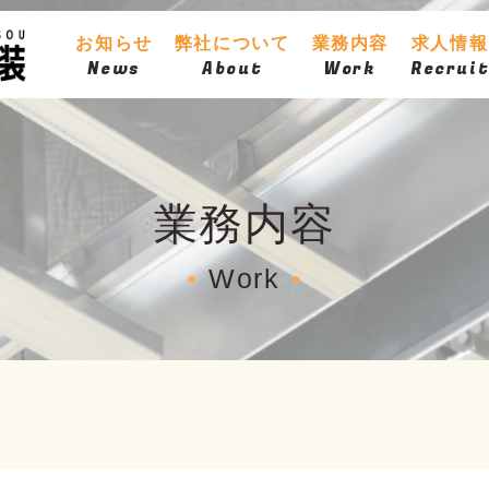
お知らせ
弊社について
業務内容
求人情報
News
About
Work
Recrui
業務内容
Work
●
●